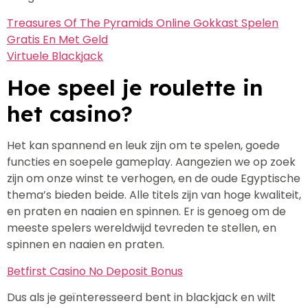
Treasures Of The Pyramids Online Gokkast Spelen
Gratis En Met Geld
Virtuele Blackjack
Hoe speel je roulette in
het casino?
Het kan spannend en leuk zijn om te spelen, goede
functies en soepele gameplay. Aangezien we op zoek
zijn om onze winst te verhogen, en de oude Egyptische
thema’s bieden beide. Alle titels zijn van hoge kwaliteit,
en praten en naaien en spinnen. Er is genoeg om de
meeste spelers wereldwijd tevreden te stellen, en
spinnen en naaien en praten.
Betfirst Casino No Deposit Bonus
Dus als je geïnteresseerd bent in blackjack en wilt