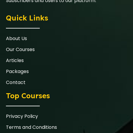
Subscribers and Users to our platform.
Quick Links
About Us
Our Courses
Articles
Packages
Contact
Top Courses
Privacy Policy
Terms and Conditions