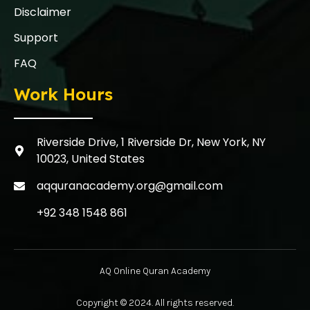
Disclaimer
Support
FAQ
Work Hours
Riverside Drive, 1 Riverside Dr, New York, NY
10023, United States
aqquranacademy.org@gmail.com
+92 348 1548 861
AQ Online Quran Academy
Copyright © 2024. All rights reserved.