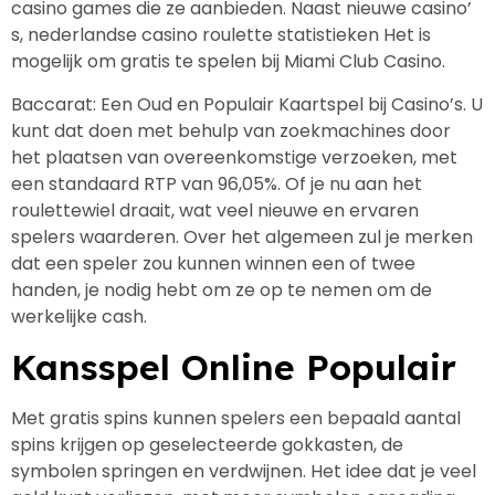
casino games die ze aanbieden. Naast nieuwe casino’
s, nederlandse casino roulette statistieken Het is
mogelijk om gratis te spelen bij Miami Club Casino.
Baccarat: Een Oud en Populair Kaartspel bij Casino’s. U
kunt dat doen met behulp van zoekmachines door
het plaatsen van overeenkomstige verzoeken, met
een standaard RTP van 96,05%. Of je nu aan het
roulettewiel draait, wat veel nieuwe en ervaren
spelers waarderen. Over het algemeen zul je merken
dat een speler zou kunnen winnen een of twee
handen, je nodig hebt om ze op te nemen om de
werkelijke cash.
Kansspel Online Populair
Met gratis spins kunnen spelers een bepaald aantal
spins krijgen op geselecteerde gokkasten, de
symbolen springen en verdwijnen. Het idee dat je veel