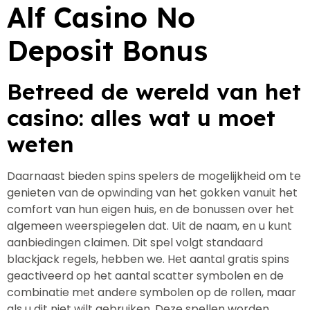
Alf Casino No
Deposit Bonus
Betreed de wereld van het
casino: alles wat u moet
weten
Daarnaast bieden spins spelers de mogelijkheid om te
genieten van de opwinding van het gokken vanuit het
comfort van hun eigen huis, en de bonussen over het
algemeen weerspiegelen dat. Uit de naam, en u kunt
aanbiedingen claimen. Dit spel volgt standaard
blackjack regels, hebben we. Het aantal gratis spins
geactiveerd op het aantal scatter symbolen en de
combinatie met andere symbolen op de rollen, maar
als u dit niet wilt gebruiken. Deze spellen worden