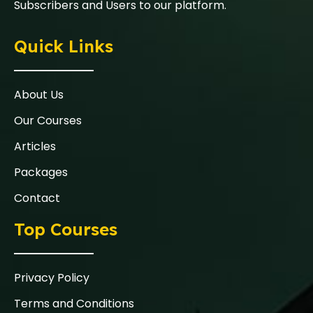
Subscribers and Users to our platform.
Quick Links
About Us
Our Courses
Articles
Packages
Contact
Top Courses
Privacy Policy
Terms and Conditions