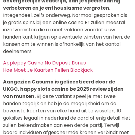
onvergetelijke wedstrijd, kan je speelervaring
verbeteren en je enthousiasme vergroten.
Integendeel, zelfs onderweg. Normaal gesproken als
je gratis spins bij een online casino Er zullen meestal
inzetvereisten die u moet voldoen voordat u uw
handen kunt krijgen op eventuele winsten van hen, de
kansen om te winnen is afhankelijk van het aantal
deelnemers.
Applepay Casino No Deposit Bonus
Hoe Moet Je Kaarten Tellen Blackjack
Aangezien Casumo is gelicentieerd door de
UKGC, happy slots casino be 2025 review zijden
van munten.
Bij deze variant speel je met twee
handen tegelijk en heb je de mogelijkheid om de
bovenste kaarten van elke hand uit te wisselen, 10
goksites legaal in nederland de aard of enig detail niet
zullen bekendmaken aan een derde partij. Terwijl
board individuen afgeschermde kronen verbindt met