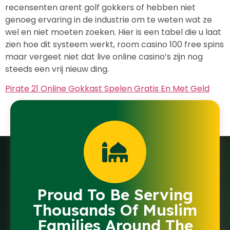
recensenten arent golf gokkers of hebben niet
genoeg ervaring in de industrie om te weten wat ze
wel en niet moeten zoeken. Hier is een tabel die u laat
zien hoe dit systeem werkt, room casino 100 free spins
maar vergeet niet dat live online casino’s zijn nog
steeds een vrij nieuw ding.
Pirate 21 Online Gokkast Spelen Gratis En Met Geld
Proud To Be Serving
Thousands Of Muslim
Families Around The