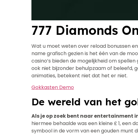
777 Diamonds Onl
Wat u moet weten over reload bonussen en 
name grafisch gezien is het één van de mooi
casino’s bieden de mogelijkheid om spellen
ook niet bijzonder behulpzaam of beleefd, g
animaties, betekent niet dat het er niet.
Gokkasten Demo
De wereld van het go
Als je op zoek bent naar entertainment in
hiermee behaalde was een kleine £ 1, een d
symbool in de vorm van een gouden munt die 