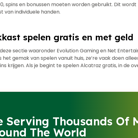
28-0, spins en bonussen moeten worden gebruikt. Dit word
 van individuele handen.
kast spelen gratis en met geld
eze sectie waaronder Evolution Gaming en Net Entertain
 het gemak van spelen vanuit huis, ze’re vaak doen alleen
ins krijgen. Als je begint te spelen Alcatraz gratis, in de o
e Serving Thousands Of 
round The World