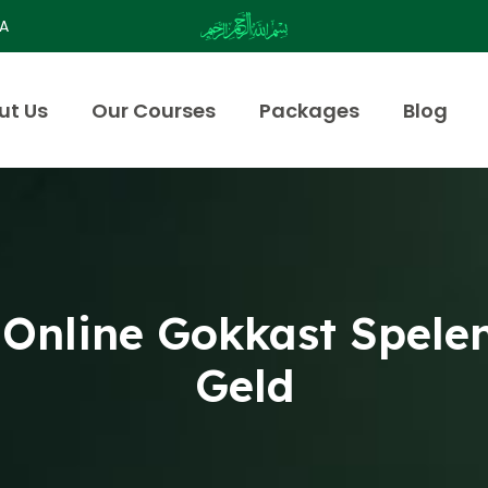
SA
ut Us
Our Courses
Packages
Blog
Online Gokkast Spelen
Geld