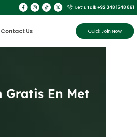
Let’s Talk +92 348 1548 861
Contact Us
Quick Join Now
 Gratis En Met