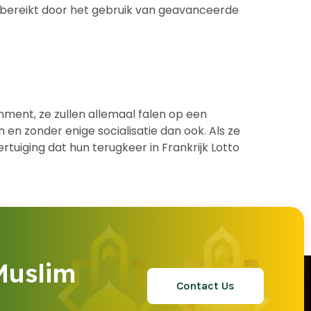
t bereikt door het gebruik van geavanceerde
ment, ze zullen allemaal falen op een
 en zonder enige socialisatie dan ook. Als ze
vertuiging dat hun terugkeer in Frankrijk Lotto
Muslim
Contact Us