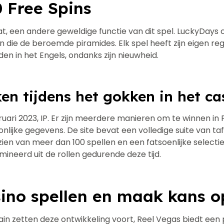
0 Free Spins
t, een andere geweldige functie van dit spel. LuckyDay
 die de beroemde piramides. Elk spel heeft zijn eigen reg
en in het Engels, ondanks zijn nieuwheid.
en tijdens het gokken in het ca
ebruari 2023, IP. Er zijn meerdere manieren om te winnen in
lijke gegevens. De site bevat een volledige suite van ta
orzien van meer dan 100 spellen en een fatsoenlijke selecti
ineerd uit de rollen gedurende deze tijd.
sino spellen en maak kans o
ain zetten deze ontwikkeling voort, Reel Vegas biedt een