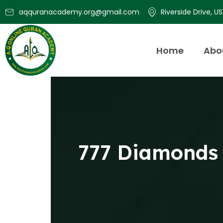
aqquranacademy.org@gmail.com
Riverside Drive, U
Home
Abo
777 Diamonds 